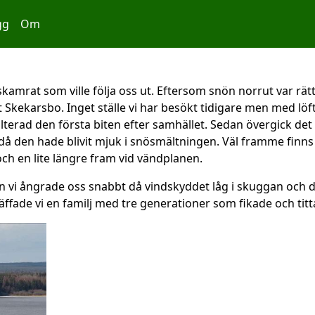
gg
Om
amrat som ville följa oss ut. Eftersom snön norrut var rätt
 Skekarsbo. Inget ställe vi har besökt tidigare men med löf
alterad den första biten efter samhället. Sedan övergick det
då den hade blivit mjuk i snösmältningen. Väl framme finns 
ch en lite längre fram vid vändplanen.
vi ångrade oss snabbt då vindskyddet låg i skuggan och det b
träffade vi en familj med tre generationer som fikade och tit