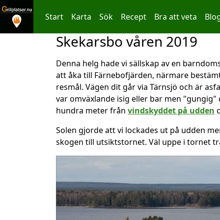
Start
Karta
Sök
Recept
Bra att veta
Blo
Skekarsbo våren 2019
Hoppa till innehållet
Denna helg hade vi sällskap av en barndomsk
att åka till Färnebofjärden, närmare bestämt
resmål. Vägen dit går via Tärnsjö och är asf
var omväxlande isig eller bar men "gungig" 
hundra meter från
vindskyddet på udden
o
Solen gjorde att vi lockades ut på udden men 
skogen till utsiktstornet. Väl uppe i tornet 