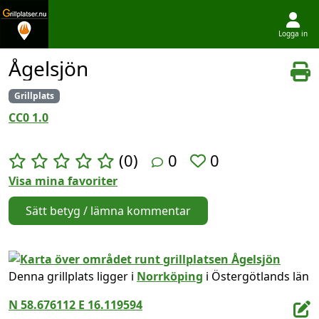
Logga in
Hoppa till innehållet
Ågelsjön
Grillplats
CC0 1.0
(0)
0
0
Visa mina favoriter
Sätt betyg / lämna kommentar
Denna grillplats ligger i
Norrköping
i Östergötlands län
N 58.676112 E 16.119594