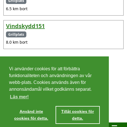
Grillplats
6.5 km bort
Vindskydd151
Grillplats
8.0 km bort
©
2026 - Christer Olsson/
Steeltown apps
Vi använder cookies för att förbättra
Cookies
funktionaliteten och användningen av vår
webb-plats. Cookies används även för
Integritetspolicy
annonsändamål vilket godkänns separat.
Läs mer!
Villkor
Ta mig dit
Använd inte
Tillåt cookies för
cookies för detta.
detta.