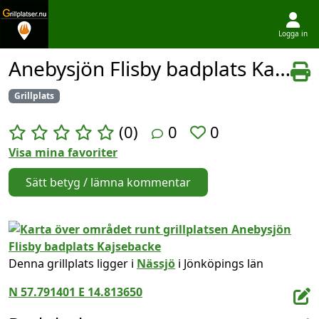
Logga in
Hoppa till innehållet
Anebysjön Flisby badplats Kajsebacke
Grillplats
(0)
0
0
Visa mina favoriter
Sätt betyg / lämna kommentar
Denna grillplats ligger i
Nässjö
i Jönköpings län
N 57.791401 E 14.813650