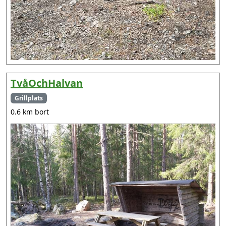
TvåOchHalvan
Grillplats
0.6 km bort