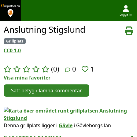
Logga in
Hoppa till innehållet
Anslutning Stigslund
Grillplats
CC0 1.0
(0)
0
1
Visa mina favoriter
Sätt betyg / lämna kommentar
Denna grillplats ligger i
Gävle
i Gävleborgs län