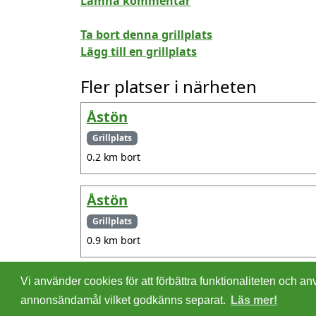
Lämna kommentar
Ta bort denna grillplats
Lägg till en grillplats
Fler platser i närheten
Åstön
Grillplats
0.2 km bort
Åstön
Grillplats
0.9 km bort
Vi använder cookies för att förbättra funktionaliteten och
©
2026 - Christer Olsson/
Steeltown apps
annonsändamål vilket godkänns separat.
Läs mer!