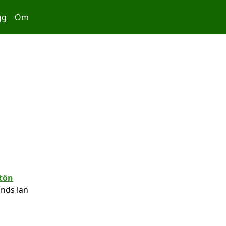
gg
Om
ands län