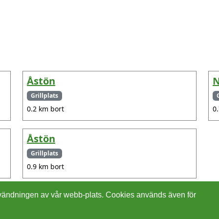
Åstön
N
Grillplats
0.2 km bort
0
Åstön
Grillplats
0.9 km bort
 användningen av vår webb-plats. Cookies används även för
Cookies
In