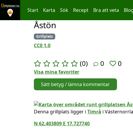
Start
Karta
Sök
Recept
Bra att veta
Blo
Åstön
Hoppa till innehållet
Grillplats
CC0 1.0
(0)
0
0
Visa mina favoriter
Sätt betyg / lämna kommentar
Denna grillplats ligger i
Timrå
i Västernorrl
N 62.403809 E 17.727740