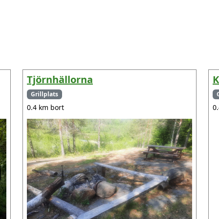
Tjörnhällorna
K
Grillplats
0.4 km bort
0