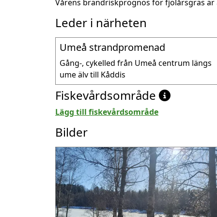
Vårens brandriskprognos för fjolårsgräs är 
Leder i närheten
Umeå strandpromenad
Gång-, cykelled från Umeå centrum längs 
ume älv till Kåddis
Fiskevårdsområde
Lägg till fiskevårdsområde
Bilder