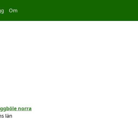
gg
Om
ns län