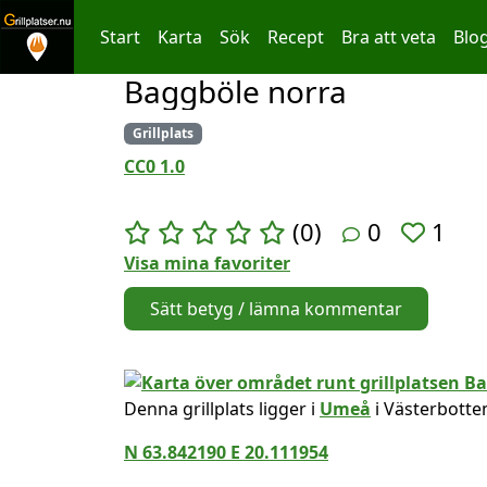
Start
Karta
Sök
Recept
Bra att veta
Blo
Baggböle norra
Hoppa till innehållet
Grillplats
CC0 1.0
(0)
0
1
Visa mina favoriter
Sätt betyg / lämna kommentar
Denna grillplats ligger i
Umeå
i Västerbotte
N 63.842190 E 20.111954