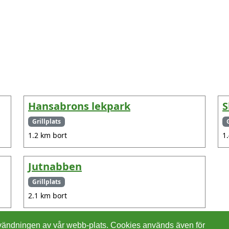
Hansabrons lekpark
S
Grillplats
1.2 km bort
1
Jutnabben
Grillplats
2.1 km bort
 användningen av vår webb-plats. Cookies används även för