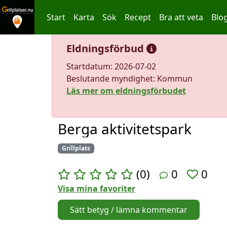
Start
Karta
Sök
Recept
Bra att veta
Blo
Hoppa till innehållet
Eldningsförbud
Startdatum: 2026-07-02
Beslutande myndighet: Kommun
Läs mer om eldningsförbudet
Berga aktivitetspark
Grillplats
(0)
0
0
Visa mina favoriter
Sätt betyg / lämna kommentar