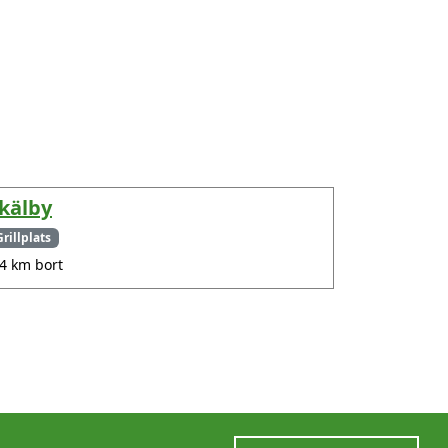
kälby
Grillplats
.4 km bort