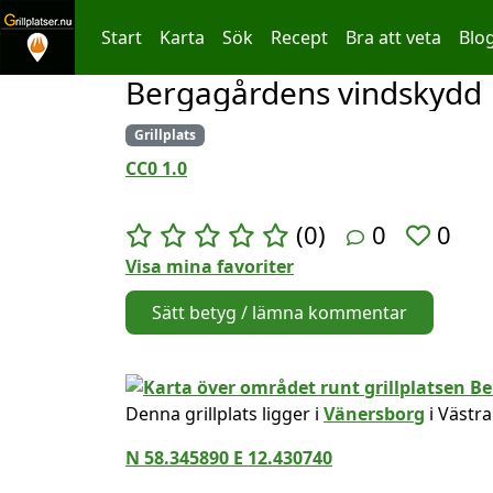
Start
Karta
Sök
Recept
Bra att veta
Blo
Bergagårdens vindskydd
Hoppa till innehållet
Grillplats
CC0 1.0
(0)
0
0
Visa mina favoriter
Sätt betyg / lämna kommentar
Denna grillplats ligger i
Vänersborg
i Västra
N 58.345890 E 12.430740