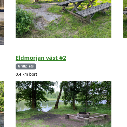
Eldmörjan väst #2
Grillplats
0.4 km bort