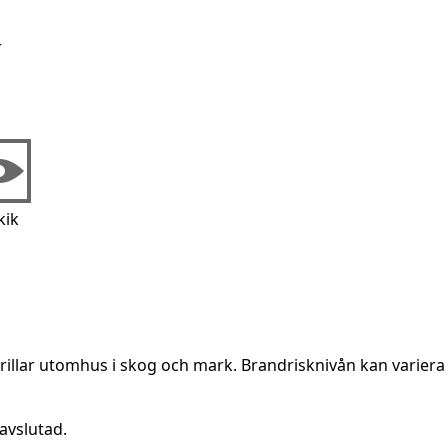
r
kik
rillar utomhus i skog och mark. Brandrisknivån kan variera 
avslutad.