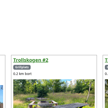
Trollskogen #2
T
Grillplats
0.2 km bort
0