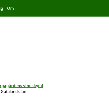
gg
Om
 Götalands län