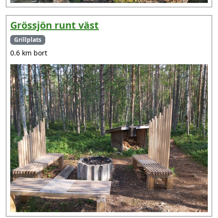
Grössjön runt väst
Grillplats
0.6 km bort