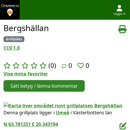
Logga in
Hoppa till innehållet
Bergshällan
Grillplats
CC0 1.0
(0)
0
0
Visa mina favoriter
Sätt betyg / lämna kommentar
Denna grillplats ligger i
Umeå
i Västerbottens län
N 63.781251 E 20.343194