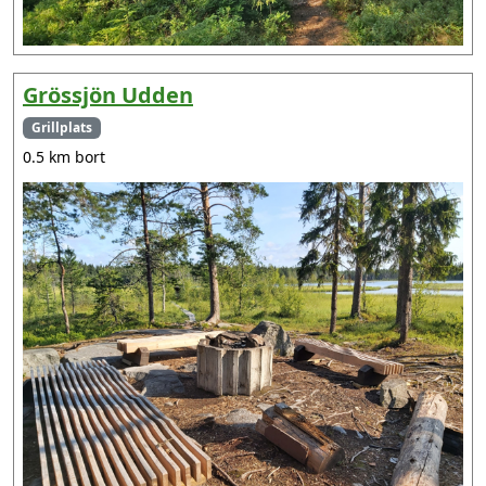
Grössjön Udden
Grillplats
0.5 km bort