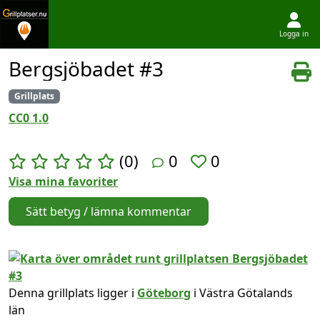
Logga in
Hoppa till innehållet
Bergsjöbadet #3
Grillplats
CC0 1.0
(0)
0
0
Visa mina favoriter
Sätt betyg / lämna kommentar
Denna grillplats ligger i
Göteborg
i Västra Götalands
län