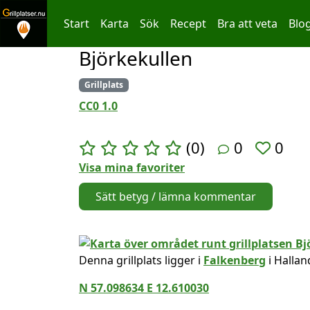
Start
Karta
Sök
Recept
Bra att veta
Blo
Björkekullen
Hoppa till innehållet
Grillplats
CC0 1.0
(0)
0
0
Visa mina favoriter
Sätt betyg / lämna kommentar
Denna grillplats ligger i
Falkenberg
i Hallan
N 57.098634 E 12.610030