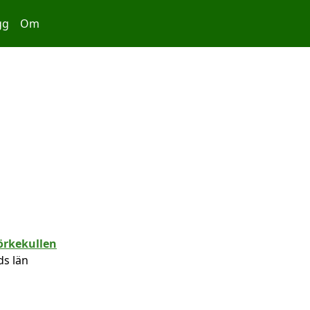
gg
Om
ds län