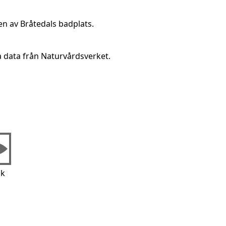
ten av Bråtedals badplats.
a data från Naturvårdsverket.
ik