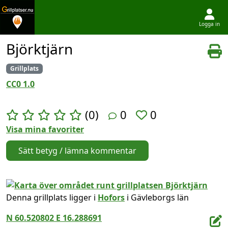
Logga in
Hoppa till innehållet
Björktjärn
Grillplats
CC0 1.0
(0)
0
0
Visa mina favoriter
Sätt betyg / lämna kommentar
Denna grillplats ligger i
Hofors
i Gävleborgs län
N 60.520802 E 16.288691