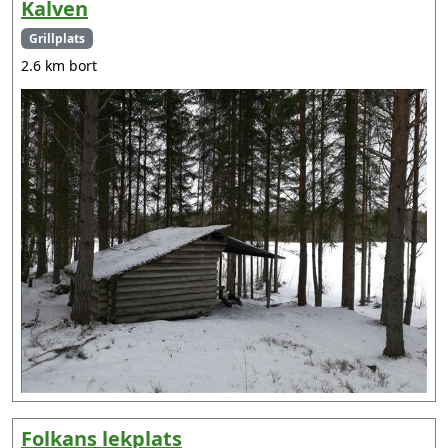
Kalven
Grillplats
2.6 km bort
Folkans lekplats