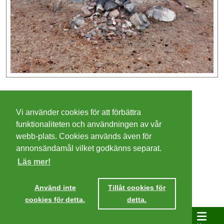
©
2026 - Christer Olsson/
Steeltown apps
Vi använder cookies för att förbättra
Cookies
funktionaliteten och användningen av vår
webb-plats. Cookies används även för
Integritetspolicy
annonsändamål vilket godkänns separat.
Läs mer!
Villkor
Ta mig dit
Använd inte
Tillåt cookies för
cookies för detta.
detta.