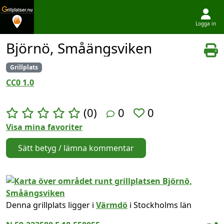
Logga in
Hoppa till innehållet
Björnö, Småängsviken
Grillplats
CC0 1.0
(0)
0
0
Visa mina favoriter
Sätt betyg / lämna kommentar
Denna grillplats ligger i
Värmdö
i Stockholms län