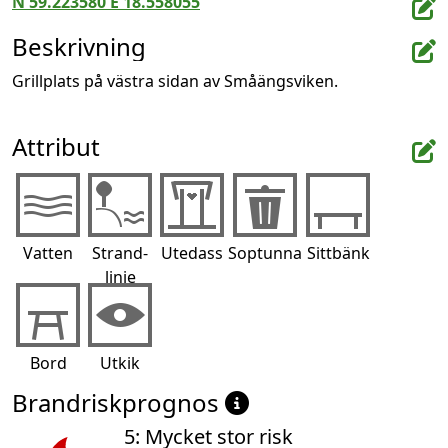
N 59.223580 E 18.558055
Beskrivning
Grillplats på västra sidan av Småängsviken.
Attribut
Vatten
Strand-
Utedass
Soptunna
Sittbänk
linje
Bord
Utkik
Brandriskprognos
5: Mycket stor risk