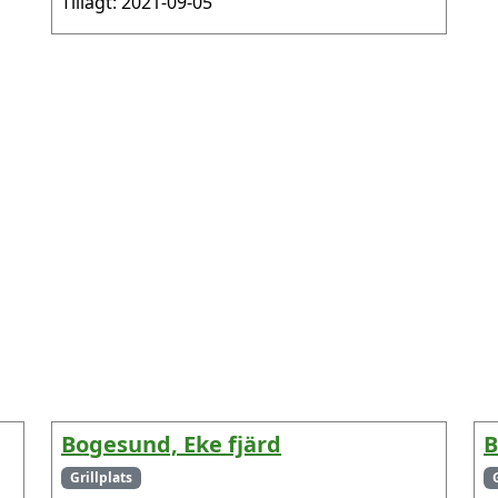
Tillagt: 2021-09-05
Bogesund, Eke fjärd
B
Grillplats