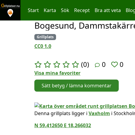
Start
Karta
Sök
Recept
Bra att veta
Blo
Bogesund, Dammstakärr
Hoppa till innehållet
Grillplats
CC0 1.0
(0)
0
0
Visa mina favoriter
Sätt betyg / lämna kommentar
Denna grillplats ligger i
Vaxholm
i Stockhol
N 59.412650 E 18.266032