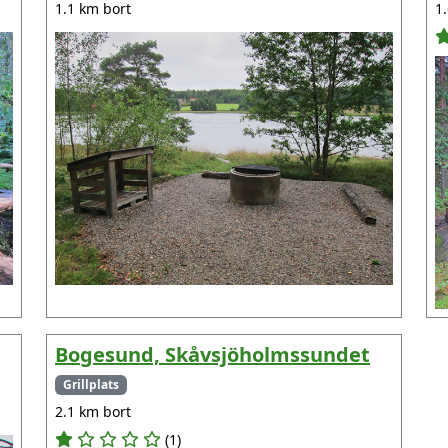
1.1 km bort
1
Bogesund, Skåvsjöholmssundet
Grillplats
2.1 km bort
(1)