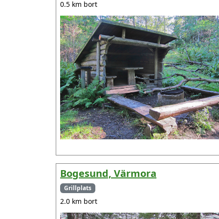
0.5 km bort
Bogesund, Värmora
Grillplats
2.0 km bort