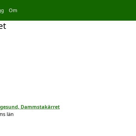
gg
Om
et
ms län