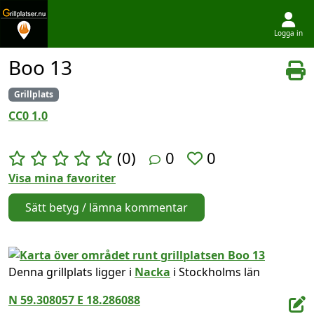
Logga in
Hoppa till innehållet
Boo 13
Grillplats
CC0 1.0
(0)
0
0
Visa mina favoriter
Sätt betyg / lämna kommentar
Denna grillplats ligger i
Nacka
i Stockholms län
N 59.308057 E 18.286088