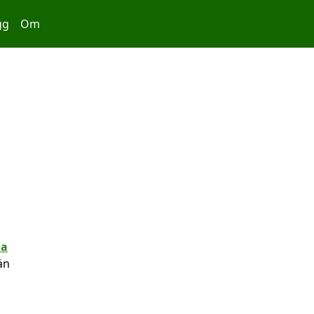
gg
Om
än