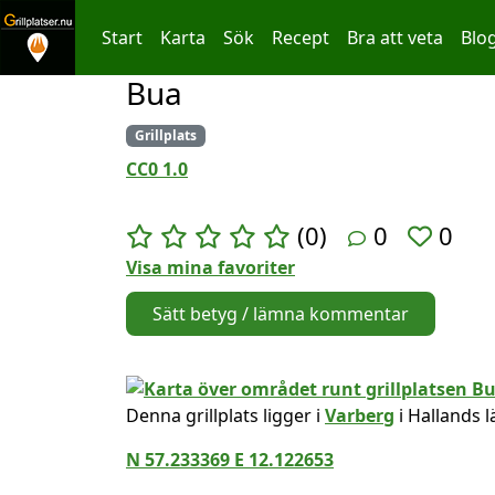
Start
Karta
Sök
Recept
Bra att veta
Blo
Bua
Hoppa till innehållet
Grillplats
CC0 1.0
(0)
0
0
Visa mina favoriter
Sätt betyg / lämna kommentar
Denna grillplats ligger i
Varberg
i Hallands l
N 57.233369 E 12.122653