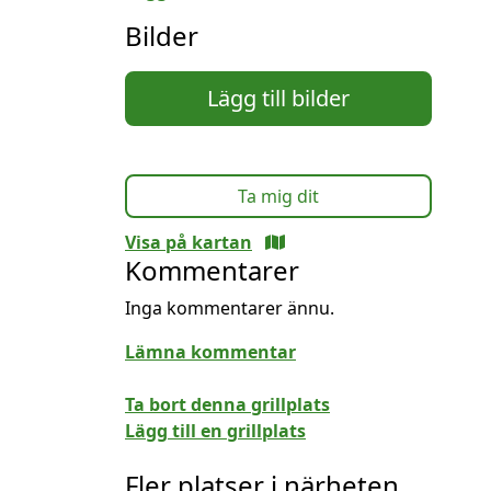
Bilder
Lägg till bilder
Ta mig dit
Visa på kartan
Kommentarer
Inga kommentarer ännu.
Lämna kommentar
Ta bort denna grillplats
Lägg till en grillplats
Fler platser i närheten