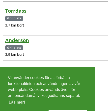
Torrdass
Grillplats
3.7 km bort
Andersön
Grillplats
3.9 km bort
©
2026 - Christer Olsson/
Steeltown apps
Vi använder cookies för att förbättra
Cookies
funktionaliteten och användningen av vår
webb-plats. Cookies används även för
Integritetspolicy
annonsändamål vilket godkänns separat.
Läs mer!
Villkor