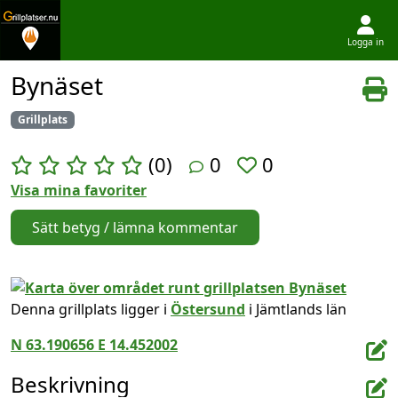
Logga in
Hoppa till innehållet
Bynäset
Grillplats
(0)
0
0
Visa mina favoriter
Sätt betyg / lämna kommentar
Denna grillplats ligger i
Östersund
i Jämtlands län
N 63.190656 E 14.452002
Beskrivning