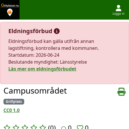
Logga in
Hoppa till innehållet
Eldningsförbud
Eldningsförbud kan gälla utifrån annan
lagstiftning, kontrollera med kommunen.
Startdatum: 2026-06-24
Beslutande myndighet: Länsstyrelse
Läs mer om eldningsförbudet
Campusområdet
Grillplats
CC0 1.0
(0)
0
0