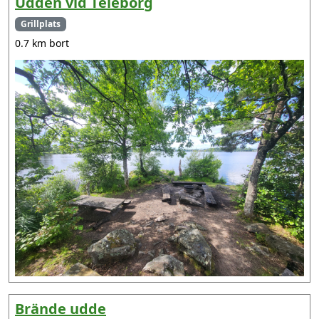
Udden vid Teleborg
Grillplats
0.7 km bort
Brände udde