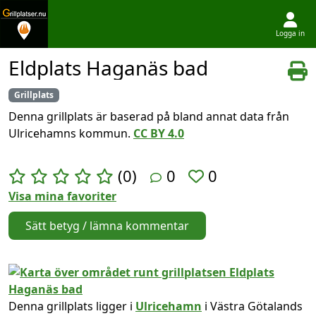
Logga in
Hoppa till innehållet
Eldplats Haganäs bad
Grillplats
Denna grillplats är baserad på bland annat data från
Ulricehamns kommun.
CC BY 4.0
(0)
0
0
Visa mina favoriter
Sätt betyg / lämna kommentar
Denna grillplats ligger i
Ulricehamn
i Västra Götalands