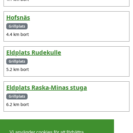
Hofsnäs
Grillplats
4.4 km bort
Eldplats Rudekulle
Grillplats
5.2 km bort
Eldplats Raska-Minas stuga
Grillplats
6.2 km bort
©
2026 - Christer Olsson/
Steeltown apps
Vi använder cookies för att förbättra