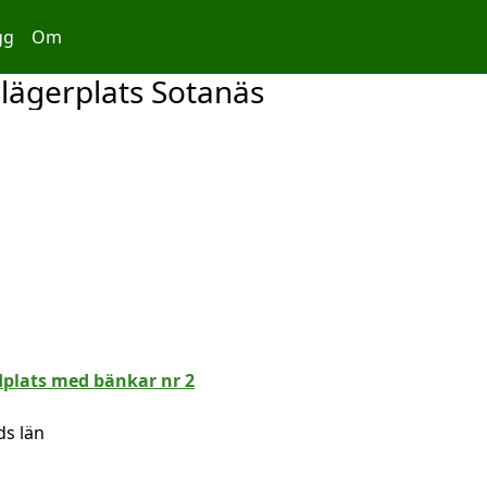
gg
Om
 lägerplats Sotanäs
ds län