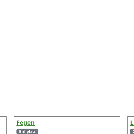
Fegen
L
Grillplats