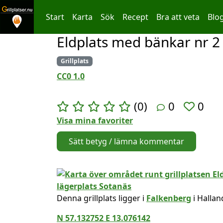
Start
Karta
Sök
Recept
Bra att veta
Blo
Eldplats med bänkar nr 2
Hoppa till innehållet
Grillplats
CC0 1.0
(0)
0
0
Visa mina favoriter
Sätt betyg / lämna kommentar
Denna grillplats ligger i
Falkenberg
i Hallan
N 57.132752 E 13.076142