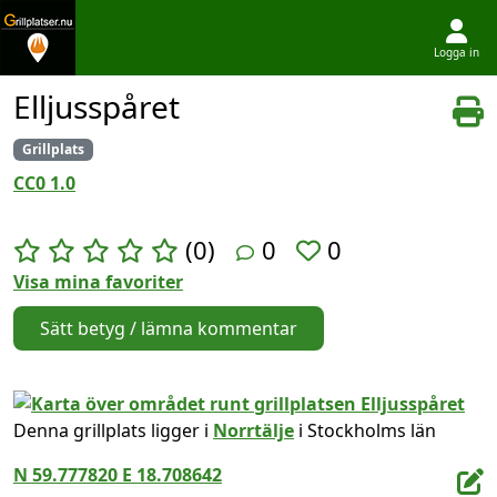
Logga in
Hoppa till innehållet
Elljusspåret
Grillplats
CC0 1.0
(0)
0
0
Visa mina favoriter
Sätt betyg / lämna kommentar
Denna grillplats ligger i
Norrtälje
i Stockholms län
N 59.777820 E 18.708642