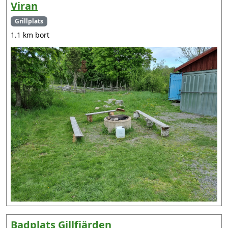
Viran
Grillplats
1.1 km bort
Badplats Gillfjärden