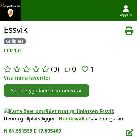
Logga in
Hoppa till innehållet
Essvik
Grillplats
CC0 1.0
(0)
0
1
Visa mina favoriter
Sätt betyg / lämna kommentar
Denna grillplats ligger i
Hudiksvall
i Gävleborgs län
N 61.551559 E 17.095469