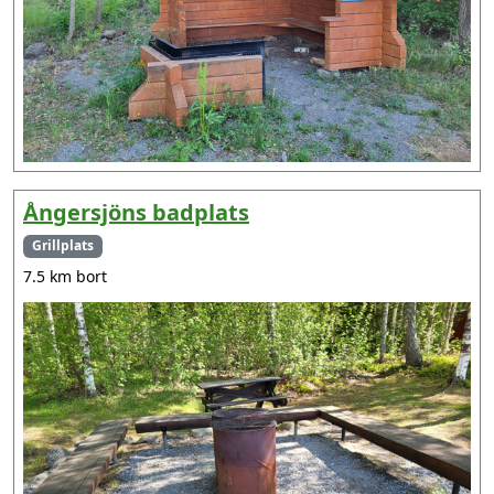
Ångersjöns badplats
Grillplats
7.5 km bort