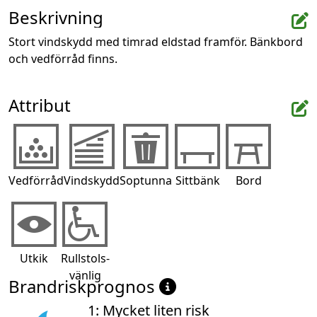
Beskrivning
Stort vindskydd med timrad eldstad framför. Bänkbord 
och vedförråd finns.
Attribut
Vedförråd
Vindskydd
Soptunna
Sittbänk
Bord
Utkik
Rullstols-
vänlig
Brandriskprognos
1: Mycket liten risk