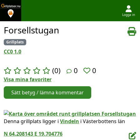
Logga in
Hoppa till innehållet
Forsellstugan
Grillplats
CC0 1.0
(0)
0
0
Visa mina favoriter
Sätt betyg / lämna kommentar
Denna grillplats ligger i
Vindeln
i Västerbottens län
N 64.208143 E 19.704776