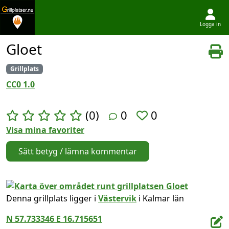
Logga in
Hoppa till innehållet
Gloet
Grillplats
CC0 1.0
(0)
0
0
Visa mina favoriter
Sätt betyg / lämna kommentar
Denna grillplats ligger i
Västervik
i Kalmar län
N 57.733346 E 16.715651