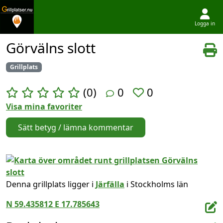
Logga in
Hoppa till innehållet
Görvälns slott
Grillplats
(0)
0
0
Visa mina favoriter
Sätt betyg / lämna kommentar
Denna grillplats ligger i
Järfälla
i Stockholms län
N 59.435812 E 17.785643