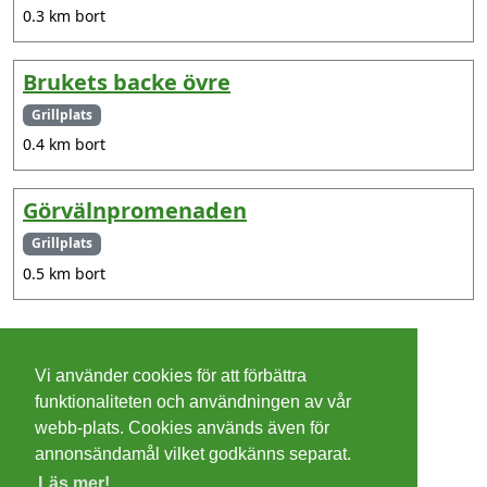
0.3 km bort
Brukets backe övre
Grillplats
0.4 km bort
Görvälnpromenaden
Grillplats
0.5 km bort
©
2026 - Christer Olsson/
Steeltown apps
Vi använder cookies för att förbättra
Cookies
funktionaliteten och användningen av vår
webb-plats. Cookies används även för
Integritetspolicy
annonsändamål vilket godkänns separat.
Läs mer!
Villkor