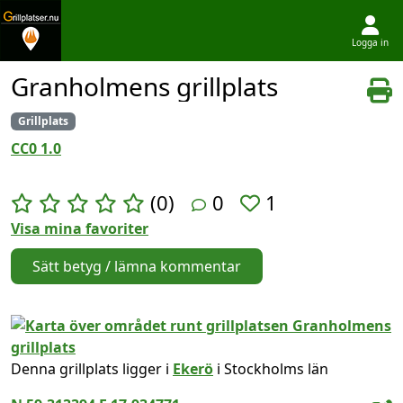
Logga in
Hoppa till innehållet
Granholmens grillplats
Grillplats
CC0 1.0
(0)
0
1
Visa mina favoriter
Sätt betyg / lämna kommentar
Denna grillplats ligger i
Ekerö
i Stockholms län