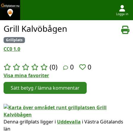
Logga in
Hoppa till innehållet
Grill Kalvöbågen
Grillplats
CC0 1.0
(0)
0
0
Visa mina favoriter
Sätt betyg / lämna kommentar
Denna grillplats ligger i
Uddevalla
i Västra Götalands
län