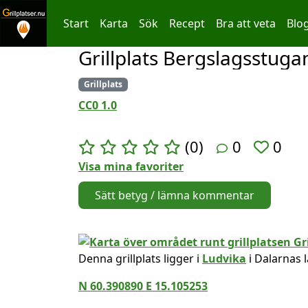
Start
Karta
Sök
Recept
Bra att veta
Blo
Grillplats Bergslagsstuga
Hoppa till innehållet
Grillplats
CC0 1.0
(0)
0
0
Visa mina favoriter
Sätt betyg / lämna kommentar
Denna grillplats ligger i
Ludvika
i Dalarnas 
N 60.390890 E 15.105253