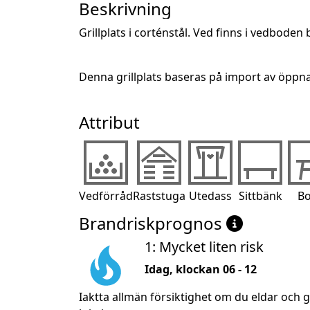
Beskrivning
Grillplats i corténstål. Ved finns i vedboden 
Denna grillplats baseras på import av öppn
Attribut
Vedförråd
Raststuga
Utedass
Sittbänk
Bo
Brandriskprognos
1: Mycket liten risk
Idag, klockan 06 - 12
Iaktta allmän försiktighet om du eldar och 