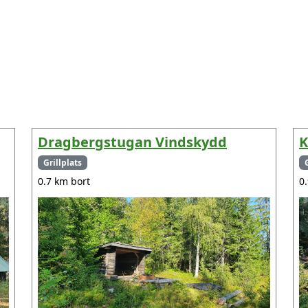
Dragbergstugan Vindskydd
K
Grillplats
0.7 km bort
0