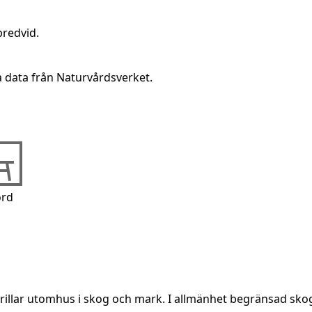
bredvid.
a data från Naturvårdsverket.
rd
grillar utomhus i skog och mark. I allmänhet begränsad sko