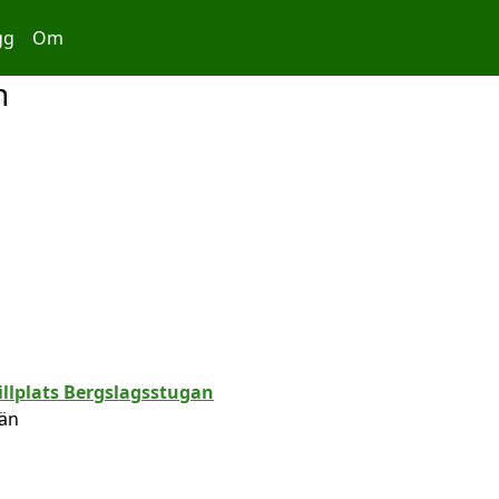
gg
Om
n
län