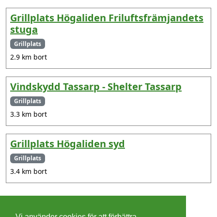
Grillplats Högaliden Friluftsfrämjandets
stuga
Grillplats
2.9 km bort
Vindskydd Tassarp - Shelter Tassarp
Grillplats
3.3 km bort
Grillplats Högaliden syd
Grillplats
3.4 km bort
©
2026 - Christer Olsson/
Steeltown apps
Vi använder cookies för att förbättra