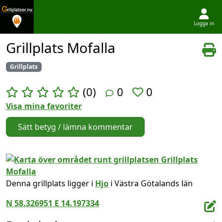
Logga in
Hoppa till innehållet
Grillplats Mofalla
Grillplats
(0)
0
0
Visa mina favoriter
Sätt betyg / lämna kommentar
Denna grillplats ligger i
Hjo
i Västra Götalands län
N 58.326951 E 14.197334