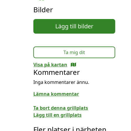
Bilder
Lägg till bilder
Ta mig dit
Visa på kartan
Kommentarer
Inga kommentarer ännu.
Lämna kommentar
Ta bort denna grillplats
Lägg till en grillplats
Fler platser i närheten