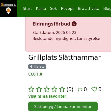
Start
Karta
Sök
Recept
Bra att veta
Blo
Hoppa till innehållet
Eldningsförbud
Startdatum: 2026-06-23
Beslutande myndighet: Länsstyrelse
Grillplats Slätthammar
Grillplats
CC0 1.0
(0)
0
0
Visa mina favoriter
Sätt betyg / lämna kommentar