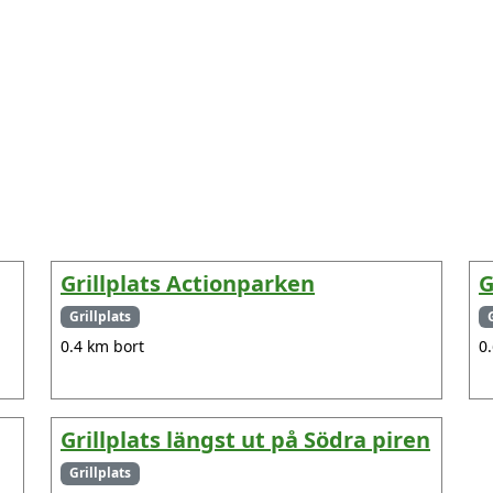
Grillplats Actionparken
G
Grillplats
0.4 km bort
0
Grillplats längst ut på Södra piren
Grillplats