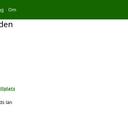
gg
Om
aden
ds län