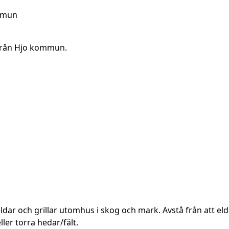
ommun
 från Hjo kommun.
ldar och grillar utomhus i skog och mark. Avstå från att elda
er torra hedar/fält.