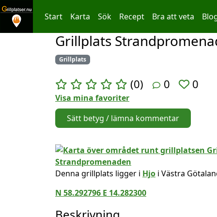
Start
Karta
Sök
Recept
Bra att veta
Blo
Grillplats Strandpromen
Hoppa till innehållet
Grillplats
(0)
0
0
Visa mina favoriter
Sätt betyg / lämna kommentar
Denna grillplats ligger i
Hjo
i Västra Götalan
N 58.292796 E 14.282300
Beskrivning