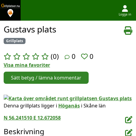
Logga in
Hoppa till innehållet
Gustavs plats
Grillplats
(0)
0
0
Visa mina favoriter
Sätt betyg / lämna kommentar
Denna grillplats ligger i
Höganäs
i Skåne län
N 56.241510 E 12.672058
Beskrivning