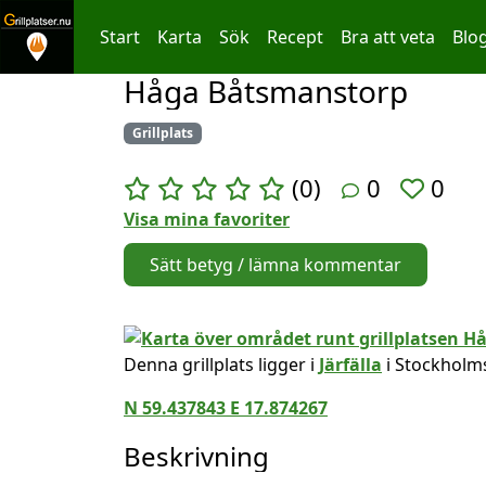
Start
Karta
Sök
Recept
Bra att veta
Blo
Håga Båtsmanstorp
Hoppa till innehållet
Grillplats
(0)
0
0
Visa mina favoriter
Sätt betyg / lämna kommentar
Denna grillplats ligger i
Järfälla
i Stockholms
N 59.437843 E 17.874267
Beskrivning