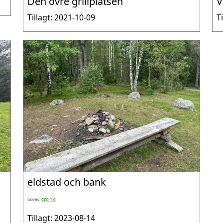
Den övre grillplatsen
V
Tillagt: 2021-10-09
T
eldstad och bänk
Licens:
CC0 1.0
Tillagt: 2023-08-14