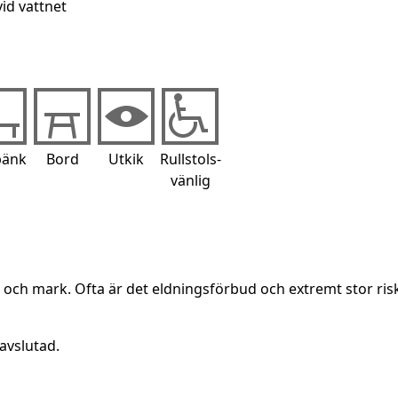
vid vattnet
bänk
Bord
Utkik
Rullstols-
vänlig
g och mark. Ofta är det eldningsförbud och extremt stor ris
avslutad.