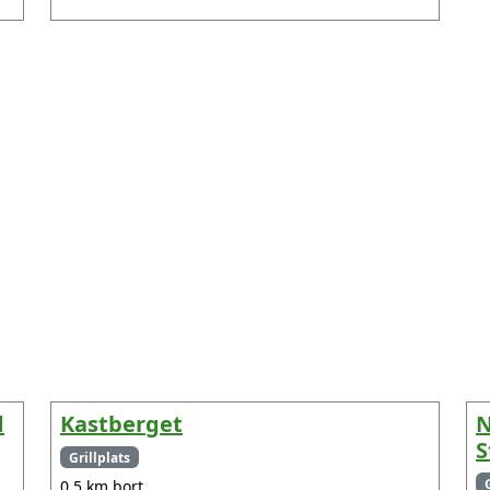
d
Kastberget
N
S
Grillplats
0.5 km bort