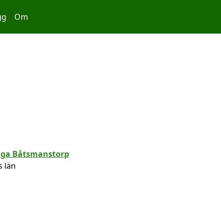
gg
Om
 län