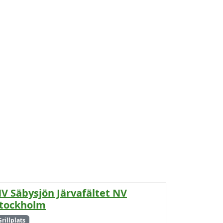
V Säbysjön Järvafältet NV
tockholm
Grillplats