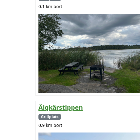
0.1 km bort
Älgkärstippen
Grillplats
0.9 km bort