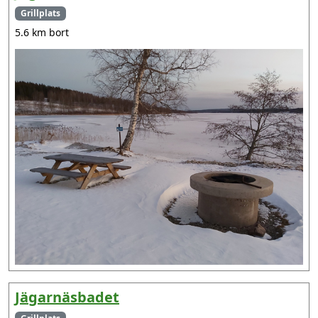
Grillplats
5.6 km bort
Jägarnäsbadet