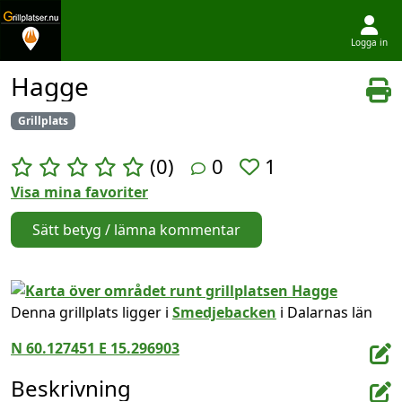
Logga in
Hoppa till innehållet
Hagge
Grillplats
(0)
0
1
Visa mina favoriter
Sätt betyg / lämna kommentar
Denna grillplats ligger i
Smedjebacken
i Dalarnas län
N 60.127451 E 15.296903
Beskrivning