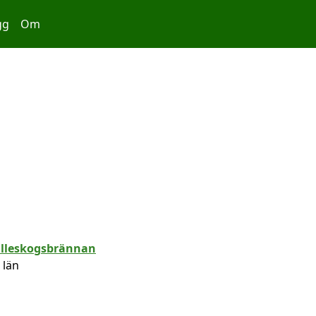
gg
Om
 län