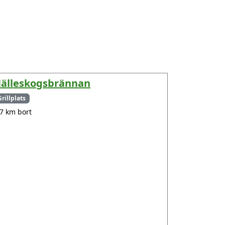
älleskogsbrännan
Grillplats
.7 km bort