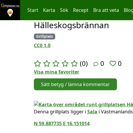
Start
Karta
Sök
Recept
Bra att veta
Blo
Hälleskogsbrännan
Hoppa till innehållet
Grillplats
CC0 1.0
(0)
0
0
Visa mina favoriter
Sätt betyg / lämna kommentar
Denna grillplats ligger i
Sala
i Västmanlands
N 59.887735 E 16.151014