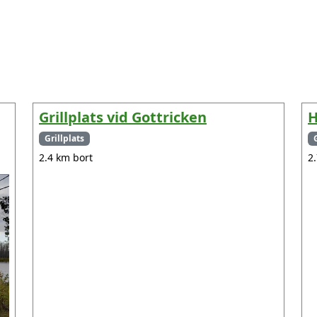
Grillplats vid Gottricken
H
Grillplats
2.4 km bort
2