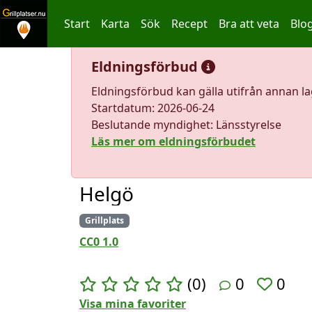
Start
Karta
Sök
Recept
Bra att veta
Blo
Hoppa till innehållet
Eldningsförbud
Eldningsförbud kan gälla utifrån annan l
Startdatum: 2026-06-24
Beslutande myndighet: Länsstyrelse
Läs mer om eldningsförbudet
Helgö
Grillplats
CC0 1.0
(0)
0
0
Visa mina favoriter