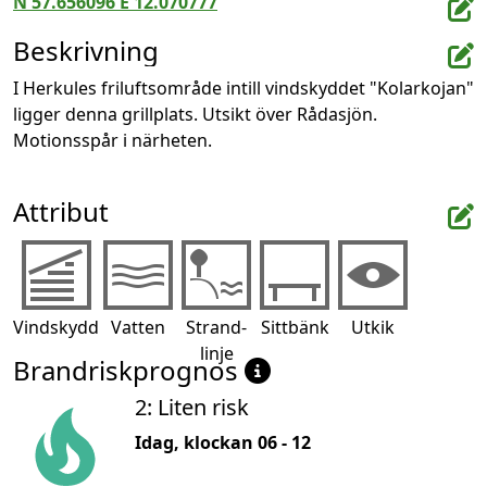
N 57.656096 E 12.070777
Beskrivning
I Herkules friluftsområde intill vindskyddet "Kolarkojan" 
ligger denna grillplats. Utsikt över Rådasjön. 
Motionsspår i närheten.
Attribut
Vindskydd
Vatten
Strand-
Sittbänk
Utkik
linje
Brandriskprognos
2: Liten risk
Idag, klockan 06 - 12