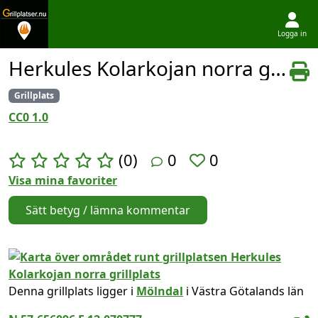
Logga in
Hoppa till innehållet
Herkules Kolarkojan norra grillplats
Grillplats
CC0 1.0
(0)
0
0
Visa mina favoriter
Sätt betyg / lämna kommentar
Denna grillplats ligger i
Mölndal
i Västra Götalands län