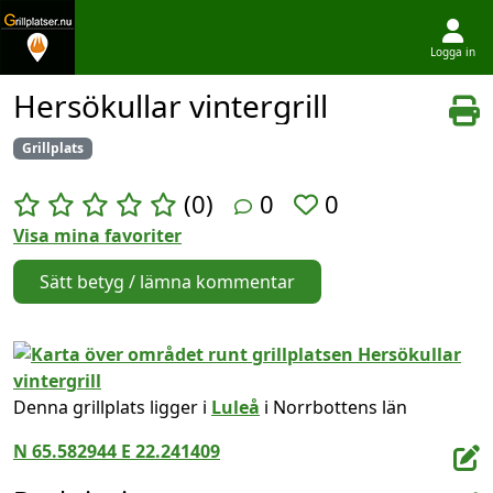
Logga in
Hoppa till innehållet
Hersökullar vintergrill
Grillplats
(0)
0
0
Visa mina favoriter
Sätt betyg / lämna kommentar
Denna grillplats ligger i
Luleå
i Norrbottens län
N 65.582944 E 22.241409