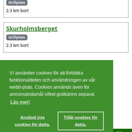
Grillplats
2.3 km bort
Skurholmsberget
Grillplats
2.3 km bort
©
2026 - Christer Olsson/
Steeltown apps
Vi använder cookies för att förbättra
Cookies
funktionaliteten och användningen av vår
webb-plats. Cookies används även för
Integritetspolicy
annonsändamål vilket godkänns separat.
Läs mer!
Villkor
Ta mig dit
Använd inte
Tillåt cookies för
cookies för detta.
detta.