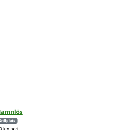
amnlös
Grillplats
.0 km bort