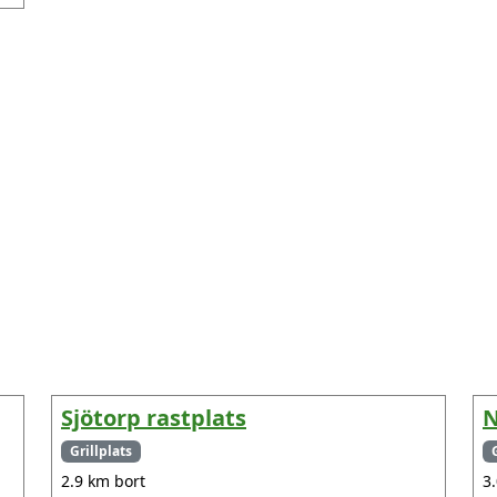
Sjötorp rastplats
N
Grillplats
2.9 km bort
3