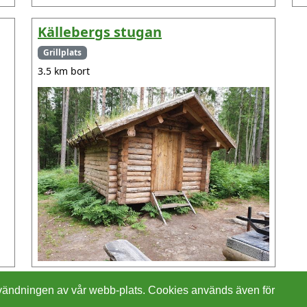
Källebergs stugan
Grillplats
3.5 km bort
 användningen av vår webb-plats. Cookies används även för
Cookies
In