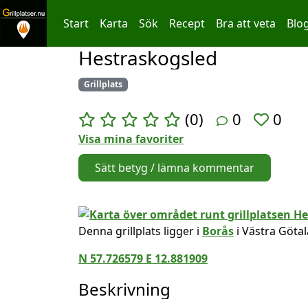
Start
Karta
Sök
Recept
Bra att veta
Blo
Hestraskogsled
Hoppa till innehållet
Grillplats
(0)
0
0
Visa mina favoriter
Sätt betyg / lämna kommentar
Denna grillplats ligger i
Borås
i Västra Göta
N 57.726579 E 12.881909
Beskrivning