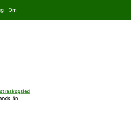
gg
Om
lands län