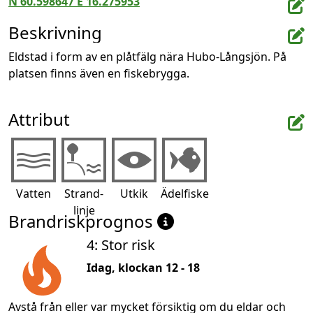
N 60.598647 E 16.275953
Beskrivning
Eldstad i form av en plåtfälg nära Hubo-Långsjön. På 
platsen finns även en fiskebrygga.
Attribut
Vatten
Strand-
Utkik
Ädelfiske
linje
Brandriskprognos
4: Stor risk
Idag, klockan 12 - 18
Avstå från eller var mycket försiktig om du eldar och