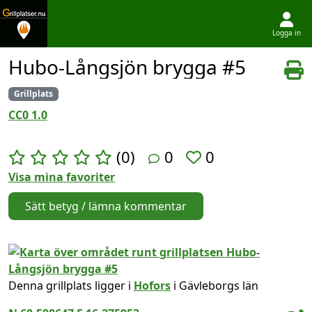
Logga in
Hoppa till innehållet
Hubo-Långsjön brygga #5
Grillplats
CC0 1.0
(0)
0
0
Visa mina favoriter
Sätt betyg / lämna kommentar
Denna grillplats ligger i
Hofors
i Gävleborgs län