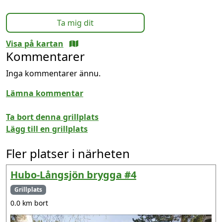
Ta mig dit
Visa på kartan
Kommentarer
Inga kommentarer ännu.
Lämna kommentar
Ta bort denna grillplats
Lägg till en grillplats
Fler platser i närheten
Hubo-Långsjön brygga #4
Grillplats
0.0 km bort