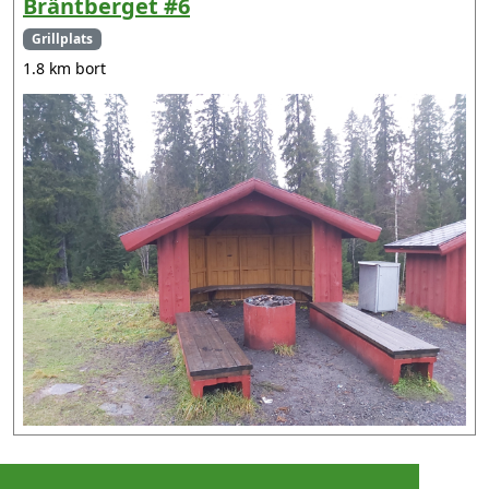
Bräntberget #6
Grillplats
1.8 km bort