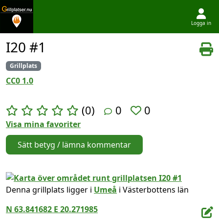
Logga in
Hoppa till innehållet
I20 #1
Grillplats
CC0 1.0
(0)
0
0
Visa mina favoriter
Sätt betyg / lämna kommentar
Denna grillplats ligger i
Umeå
i Västerbottens län
N 63.841682 E 20.271985