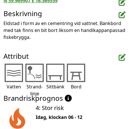
N 59.969907 E 16.569559
Beskrivning
Eldstad i form av en cementring vid vattnet. Bänkbord 
med tak finns en bit bort liksom en handikappanpassad 
fiskebrygga.
Attribut
Vatten
Strand-
Sittbänk
Bord
linje
Brandriskprognos
4: Stor risk
Idag, klockan 06 - 12