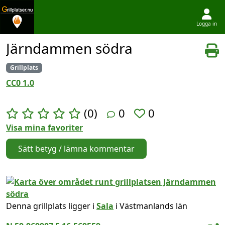
Logga in
Hoppa till innehållet
Järndammen södra
Grillplats
CC0 1.0
(0)
0
0
Visa mina favoriter
Sätt betyg / lämna kommentar
Denna grillplats ligger i
Sala
i Västmanlands län