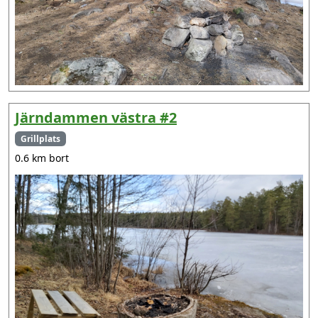
Järndammen västra #2
Grillplats
0.6 km bort