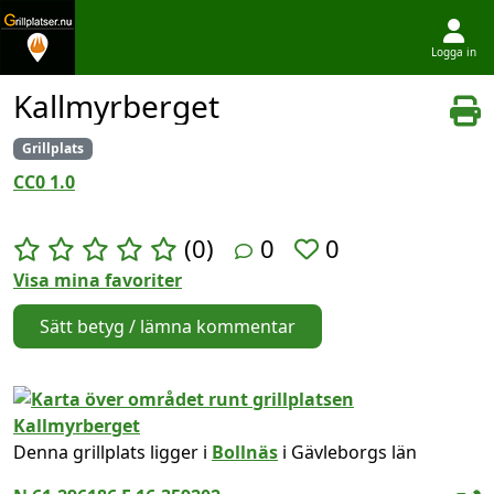
Logga in
Hoppa till innehållet
Kallmyrberget
Grillplats
CC0 1.0
(0)
0
0
Visa mina favoriter
Sätt betyg / lämna kommentar
Denna grillplats ligger i
Bollnäs
i Gävleborgs län