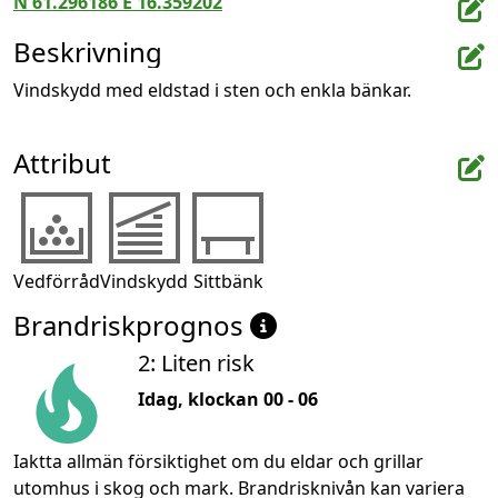
N 61.296186 E 16.359202
Beskrivning
Vindskydd med eldstad i sten och enkla bänkar.
Attribut
Vedförråd
Vindskydd
Sittbänk
Brandriskprognos
2: Liten risk
Idag, klockan 00 - 06
Iaktta allmän försiktighet om du eldar och grillar
utomhus i skog och mark. Brandrisknivån kan variera