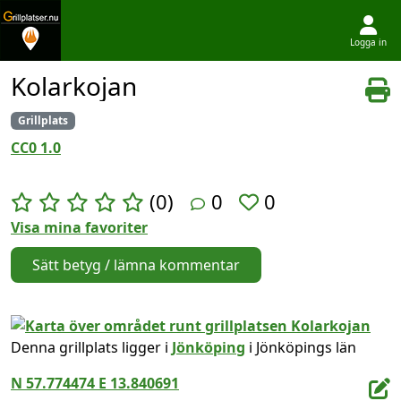
Logga in
Hoppa till innehållet
Kolarkojan
Grillplats
CC0 1.0
(0)
0
0
Visa mina favoriter
Sätt betyg / lämna kommentar
Denna grillplats ligger i
Jönköping
i Jönköpings län
N 57.774474 E 13.840691