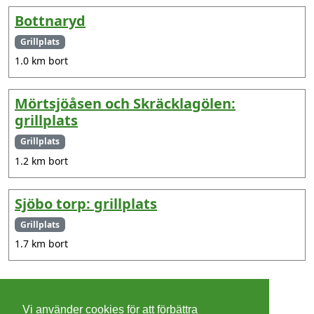
Bottnaryd
Grillplats
1.0 km bort
Mörtsjöåsen och Skräcklagölen:
grillplats
Grillplats
1.2 km bort
Sjöbo torp: grillplats
Grillplats
1.7 km bort
©
2026 - Christer Olsson/
Steeltown apps
Vi använder cookies för att förbättra