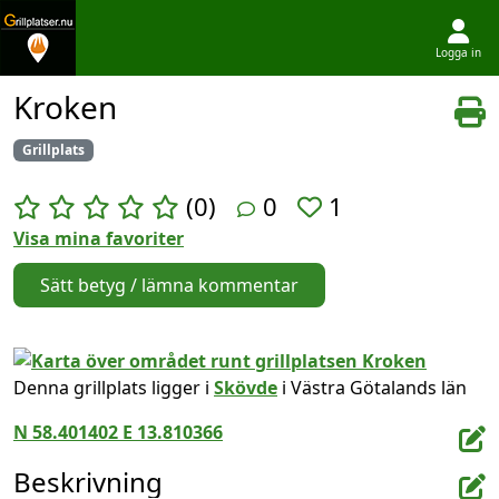
Logga in
Hoppa till innehållet
Kroken
Grillplats
(0)
0
1
Visa mina favoriter
Sätt betyg / lämna kommentar
Denna grillplats ligger i
Skövde
i Västra Götalands län
N 58.401402 E 13.810366
Beskrivning