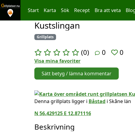
Start
Karta
Sök
Recept
Bra att veta
Blo
Kustslingan
Hoppa till innehållet
Grillplats
(0)
0
0
Visa mina favoriter
Sätt betyg / lämna kommentar
Denna grillplats ligger i
Båstad
i Skåne län
N 56.429125 E 12.871116
Beskrivning