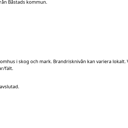
 från Båstads kommun.
utomhus i skog och mark. Brandrisknivån kan variera lokalt. 
r/fält.
avslutad.