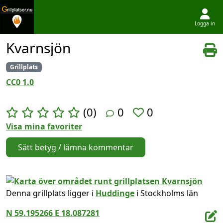
Logga in
Hoppa till innehållet
Kvarnsjön
Grillplats
CC0 1.0
(0)
0
0
Visa mina favoriter
Sätt betyg / lämna kommentar
Denna grillplats ligger i
Huddinge
i Stockholms län
N 59.195266 E 18.087281