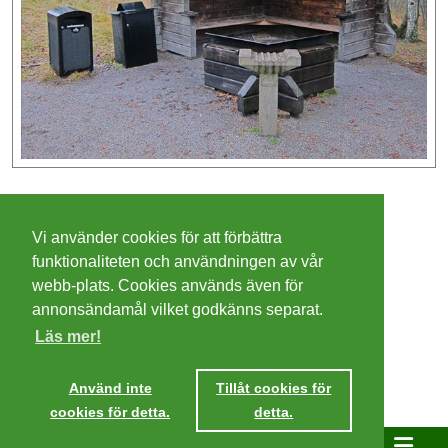
©
2026 - Christer Olsson/
Steeltown apps
Vi använder cookies för att förbättra
Cookies
funktionaliteten och användningen av vår
webb-plats. Cookies används även för
Integritetspolicy
annonsändamål vilket godkänns separat.
Läs mer!
Villkor
Ta mig dit
Använd inte
Tillåt cookies för
cookies för detta.
detta.