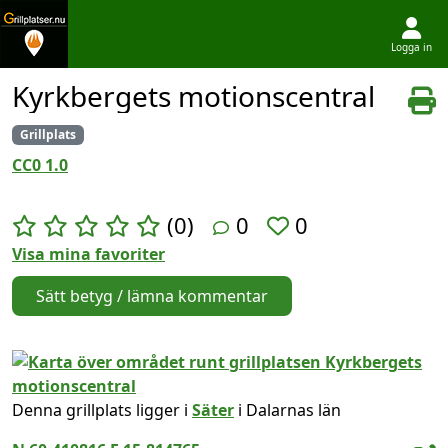
Logga in
Hoppa till innehållet
Kyrkbergets motionscentral
Grillplats
CC0 1.0
(0)
0
0
Visa mina favoriter
Sätt betyg / lämna kommentar
Denna grillplats ligger i
Säter
i Dalarnas län