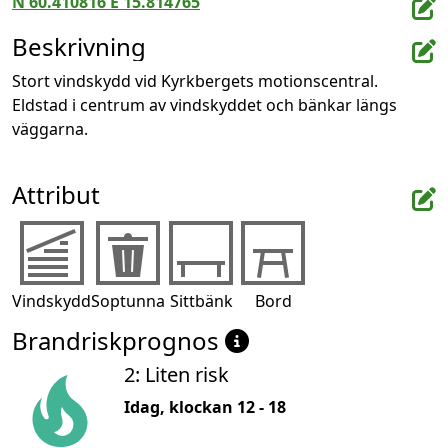
N 60.410816 E 15.814765
Beskrivning
Stort vindskydd vid Kyrkbergets motionscentral. 
Eldstad i centrum av vindskyddet och bänkar längs 
väggarna.
Attribut
Vindskydd
Soptunna
Sittbänk
Bord
Brandriskprognos
2: Liten risk
Idag, klockan 12 - 18