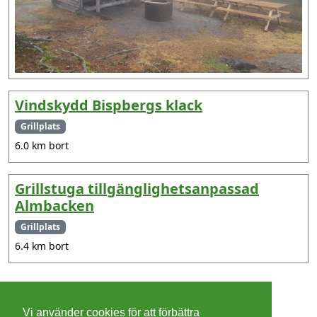
Vindskydd Bispbergs klack
Grillplats
6.0 km bort
Grillstuga tillgänglighetsanpassad
Almbacken
Grillplats
6.4 km bort
©
2026 - Christer Olsson/
Steeltown apps
Vi använder cookies för att förbättra