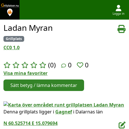
Logga in
Hoppa till innehållet
Ladan Myran
Grillplats
CC0 1.0
(0)
0
0
Visa mina favoriter
Sätt betyg / lämna kommentar
Denna grillplats ligger i
Gagnef
i Dalarnas län
N 60.525714 E 15.079694