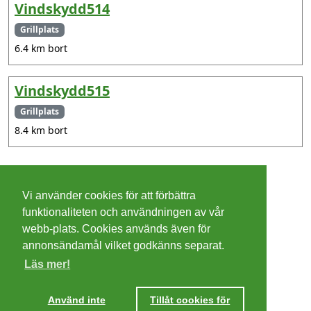
Vindskydd514
Grillplats
6.4 km bort
Vindskydd515
Grillplats
8.4 km bort
©
2026 - Christer Olsson/
Steeltown apps
Vi använder cookies för att förbättra
Cookies
funktionaliteten och användningen av vår
webb-plats. Cookies används även för
Integritetspolicy
annonsändamål vilket godkänns separat.
Läs mer!
Villkor
Ta mig dit
Använd inte
Tillåt cookies för