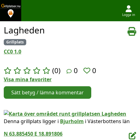
Logga in
Hoppa till innehållet
Lagheden
Grillplats
CC0 1.0
(0)
0
0
Visa mina favoriter
Sätt betyg / lämna kommentar
Denna grillplats ligger i
Bjurholm
i Västerbottens län
N 63.885450 E 18.891806